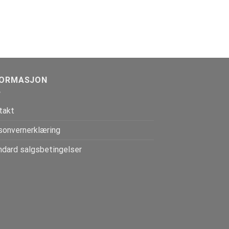
FORMASJON
takt
sonvernerklæring
ndard salgsbetingelser